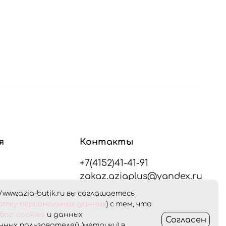
я
Контакты
+7(4152)41-41-91
zakaz.aziaplus@yandex.ru
/www.azia-butik.ru вы соглашаетесь
плата
ботку персональных данных
) с тем, что
Оставайтесь на связи
бор cookies
и данных
Согласен
ных пользователей (метрики) в