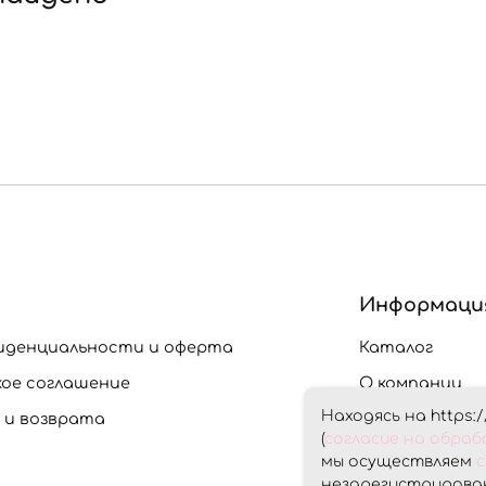
Информаци
иденциальности и оферта
Каталог
кое соглашение
О компании
Находясь на https:/
 и возврата
Доставка и О
(
согласие на обра
Скидки
мы осуществляем
с
незарегистрирован