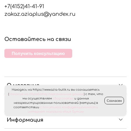
+7(4152)41-41-91
zakaz.aziaplus@yandex.ru
Оставайтесь на связи
Получить консультацию
О магазине
Находясь на https://www.azia-butik.ru вы соглашаетесь
(
согласие на обработку персональных данных
) с тем, что
мы осуществляем
сбор cookies
и данных
Согласен
Клиентам
незарегистрированных пользователей (метрики) в
соответствии
с политикой конфиденциальности
интернет магазина «Азия Бутик»
Информация