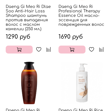
Daeng Gi Meo Ri Dlae
Daeng Gi Meo Ri
Soo Anti-Hair Loss
Profesional Therapy
Shampoo шампунь
Essence Oil масло-
против выпадения
эссенция для
волос с маслом
поврежденных волос
камелии (250 мл.)
1290 руб
1690 руб
Daeng Gi Meo Ri
Daeng Gi Meo Ri Rice