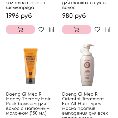
золотого кокона
для тонких и сухих
шелкопряда
волос
1996 руб
980 руб
Daeng Gi Meo Ri
Daeng Gi Meo Ri
Honey Therapy Hair
Oriental Treatment
Pack бальзам для
For All Hair Types
волос с маточным
маска против
молочком (150 мл.)
выпадения для всех
типов волос