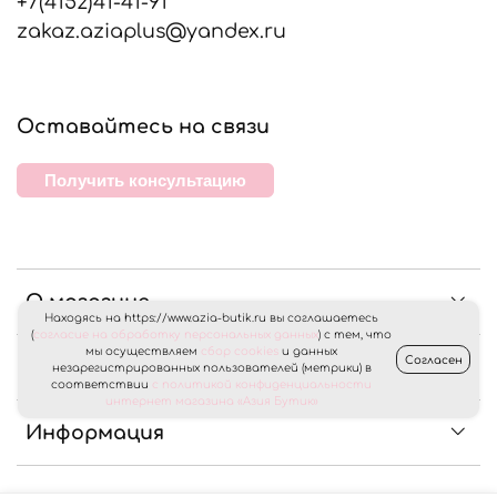
+7(4152)41-41-91
zakaz.aziaplus@yandex.ru
Оставайтесь на связи
Получить консультацию
О магазине
Находясь на https://www.azia-butik.ru вы соглашаетесь
(
согласие на обработку персональных данных
) с тем, что
мы осуществляем
сбор cookies
и данных
Согласен
Клиентам
незарегистрированных пользователей (метрики) в
соответствии
с политикой конфиденциальности
интернет магазина «Азия Бутик»
Информация