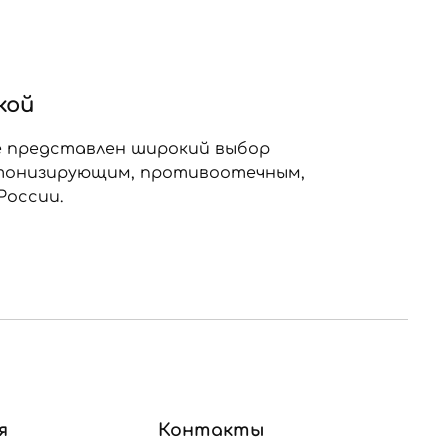
кой
ге представлен широкий выбор
 тонизирующим, противоотечным,
России.
я
Контакты