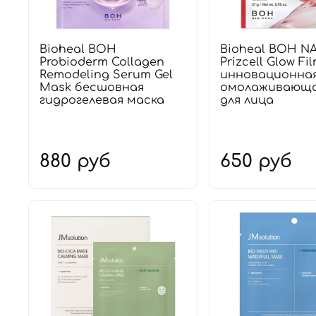
Bioheal BOH
Bioheal BOH N
Probioderm Collagen
Prizcell Glow F
Remodeling Serum Gel
инновационна
Mask бесшовная
омолаживающа
гидрогелевая маска
для лица
880 руб
650 руб