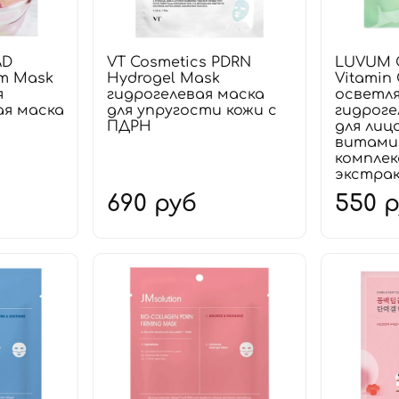
AD
VT Cosmetics PDRN
LUVUM G
ilm Mask
Hydrogel Mask
Vitamin 
я
гидрогелевая маска
осветл
я маска
для упругости кожи с
гидроге
ПДРН
для лиц
витами
комплек
экстра
690 руб
550 