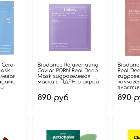
 Cera-
Biodance Rejuvenating
Biodanc
Mask
Caviar PDRN Real Deep
Real De
елевая
Mask гидрогелевая
гидроге
идами
маска с ПДРН и икрой
коллаге
ти
эласти
890 руб
890 р