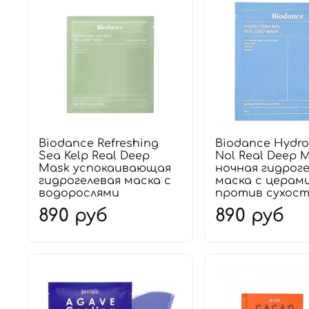
Biodance Refreshing
Biodance Hydro
Sea Kelp Real Deep
Nol Real Deep 
Mask успокаивающая
ночная гидрог
гидрогелевая маска с
маска с церам
водорослями
против сухос
890 руб
890 руб