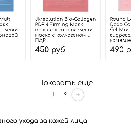
Multi
JMsolution Bio-Collagen
Round L
ask
PDRN Firming Mask
Deep Co
гелевая
тающая гидрогелевая
Gel Mas
роновой
маска с коллагеном и
гидроге
ПДРН
камели
450 руб
490 
Показать еще
1
2
ного ухода за кожей лица