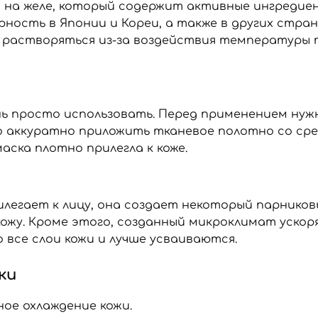
го на желе, который содержит активные ингреди
ность в Японии и Кореи, а также в других стра
 растворяться из-за воздействия температуры т
ень просто использовать. Перед применением н
го аккуратно приложить тканевое полотно со сре
аска плотно прилегла к коже.
илегает к лицу, она создает некоторый парников
жу. Кроме этого, созданный микроклимат ускор
все слои кожи и лучше усваиваются.
ки
ое охлаждение кожи.