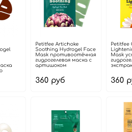
Petitfee Artichoke
Petitfe
ogel
Soothing Hydrogel Face
Lighten
Mask противоотёчная
Mask у
я
гидрогелевая маска с
гидроге
маска
артишоком
экстра
о
360 руб
360 