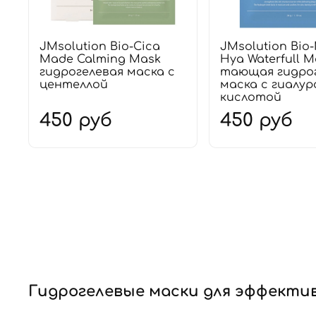
JMsolution Bio-Cica
JMsolution Bio-
Made Calming Mask
Hya Waterfull M
гидрогелевая маска с
тающая гидро
центеллой
маска с гиалу
кислотой
450 руб
450 руб
Гидрогелевые маски для эффектив