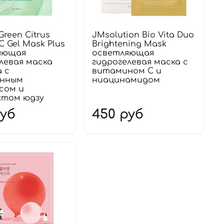
reen Citrus
JMsolution Bio Vita Duo
C Gel Mask Plus
Brightening Mask
яющая
осветляющая
левая маска
гидрогелевая маска с
а с
витамином С и
нным
ниацинамидом
сом и
ктом юдзу
руб
450 руб