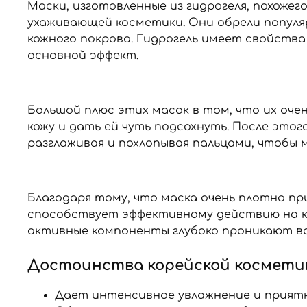
Маски, изготовленные из гидрогеля, похоже
ухаживающей косметики. Они обрели популяр
кожного покрова. Гидрогель имеет свойства
основной эффект.
Большой плюс этих масок в том, что их оч
кожу и дать ей чуть подсохнуть. После это
разглаживая и похлопывая пальцами, чтобы м
Благодаря тому, что маска очень плотно пр
способствует эффективному действию на ко
активные компоненты глубоко проникают во 
Достоинства корейской космети
Дает интенсивное увлажнение и приятн