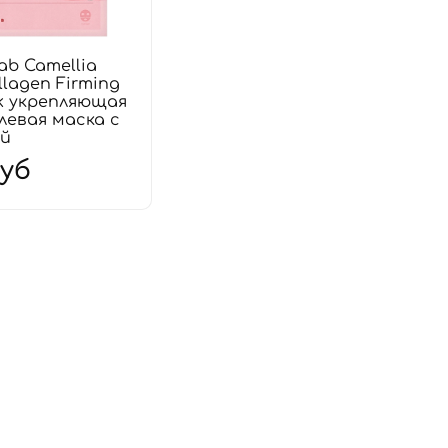
ab Camellia
llagen Firming
k укрепляющая
левая маска с
ей
руб