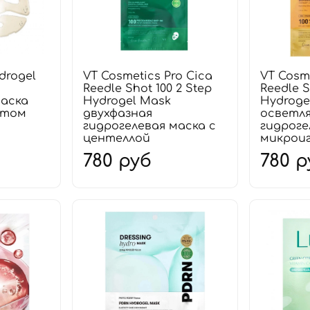
ydrogel
VT Cosmetics Pro Cica
VT Cosme
Reedle Shot 100 2 Step
Reedle S
маска
Hydrogel Mask
Hydroge
отом
двухфазная
осветл
гидрогелевая маска с
гидроге
центеллой
микрои
780 руб
780 р