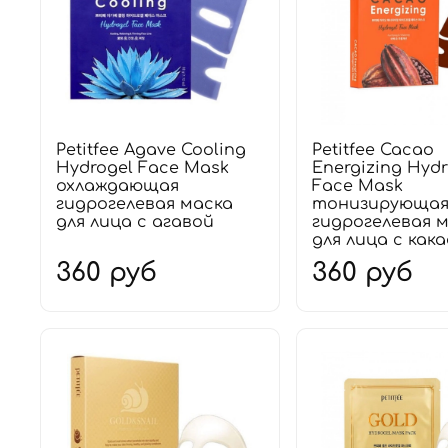
Petitfee Agave Cooling
Petitfee Cacao
Hydrogel Face Mask
Energizing Hydr
охлаждающая
Face Mask
гидрогелевая маска
тонизирующа
для лица с агавой
гидрогелевая 
для лица с кака
360 руб
360 руб