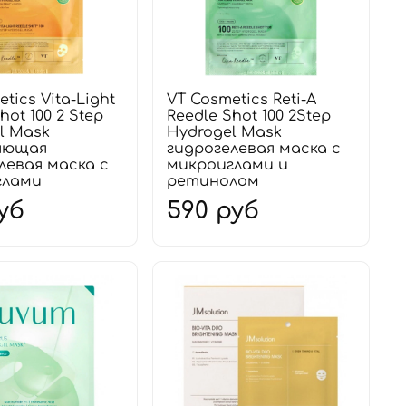
tics Vita-Light
VT Cosmetics Reti-A
hot 100 2 Step
Reedle Shot 100 2Step
l Mask
Hydrogel Mask
яющая
гидрогелевая маска с
левая маска с
микроиглами и
глами
ретинолом
уб
590 руб