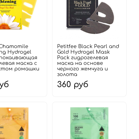
e Chamomile
Petitfee Black Pearl and
ing Hydrogel
Gold Hydrogel Mask
спокаивающая
Pack гидрогелевая
левая маска с
маска на основе
ктом ромашки
черного жемчуга и
золота
руб
360 руб