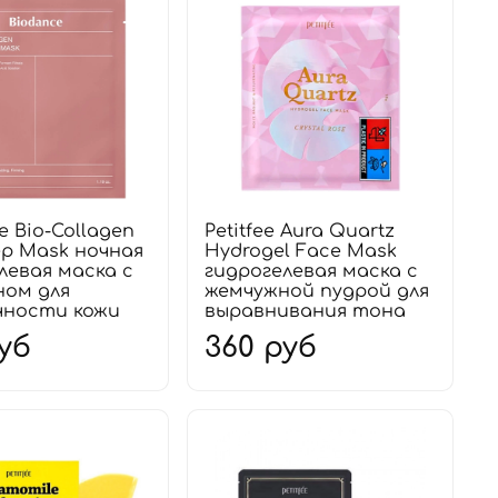
e Bio-Collagen
Petitfee Aura Quartz
ep Mask ночная
Hydrogel Face Mask
левая маска с
гидрогелевая маска с
ном для
жемчужной пудрой для
чности кожи
выравнивания тона
уб
360 руб