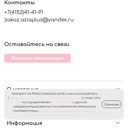
Контакты
+7(4152)41-41-91
zakaz.aziaplus@yandex.ru
Оставайтесь на связи
Получить консультацию
О магазине
Находясь на https://www.azia-butik.ru вы соглашаетесь
(
согласие на обработку персональных данных
) с тем, что
мы осуществляем
сбор cookies
и данных
Согласен
Клиентам
незарегистрированных пользователей (метрики) в
соответствии
с политикой конфиденциальности
интернет магазина «Азия Бутик»
Информация