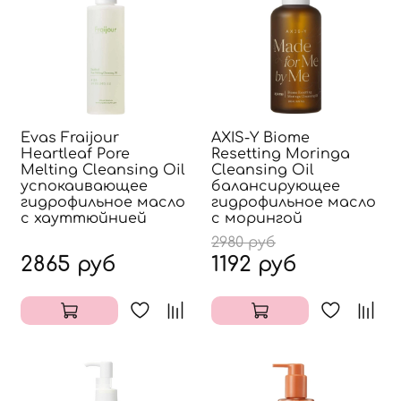
Evas Fraijour
AXIS-Y Biome
Heartleaf Pore
Resetting Moringa
Melting Cleansing Oil
Cleansing Oil
успокаивающее
балансирующее
гидрофильное масло
гидрофильное масло
с хауттюйнией
с морингой
2980 руб
2865 руб
1192 руб