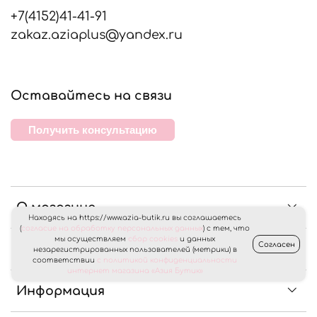
+7(4152)41-41-91
zakaz.aziaplus@yandex.ru
Оставайтесь на связи
Получить консультацию
О магазине
Находясь на https://www.azia-butik.ru вы соглашаетесь
(
согласие на обработку персональных данных
) с тем, что
мы осуществляем
сбор cookies
и данных
Согласен
Клиентам
незарегистрированных пользователей (метрики) в
соответствии
с политикой конфиденциальности
интернет магазина «Азия Бутик»
Информация