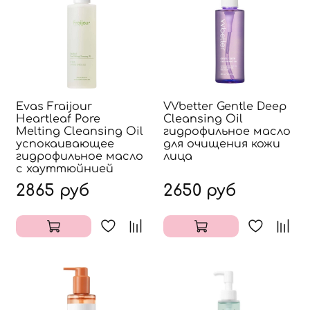
Evas Fraijour
VVbetter Gentle Deep
Heartleaf Pore
Cleansing Oil
Melting Cleansing Oil
гидрофильное масло
успокаивающее
для очищения кожи
гидрофильное масло
лица
с хауттюйнией
2865 руб
2650 руб