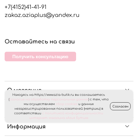
+7(4152)41-41-91
zakaz.aziaplus@yandex.ru
Оставайтесь на связи
Получить консультацию
О магазине
Находясь на https://www.azia-butik.ru вы соглашаетесь
(
согласие на обработку персональных данных
) с тем, что
мы осуществляем
сбор cookies
и данных
Согласен
Клиентам
незарегистрированных пользователей (метрики) в
соответствии
с политикой конфиденциальности
интернет магазина «Азия Бутик»
Информация