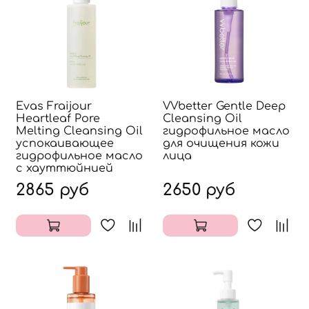
Evas Fraijour
VVbetter Gentle Deep
Heartleaf Pore
Cleansing Oil
Melting Cleansing Oil
гидрофильное масло
успокаивающее
для очищения кожи
гидрофильное масло
лица
с хауттюйнией
2865 руб
2650 руб