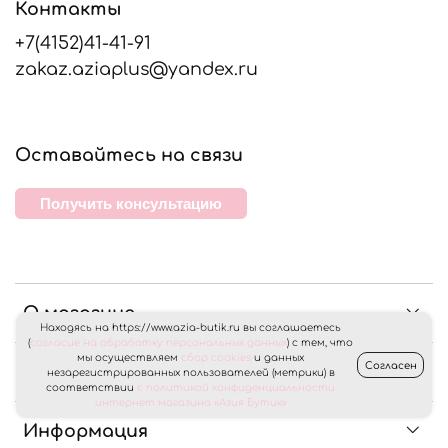
Контакты
+7(4152)41-41-91
zakaz.aziaplus@yandex.ru
Оставайтесь на связи
Получить консультацию
О магазине
Находясь на https://www.azia-butik.ru вы соглашаетесь
(
согласие на обработку персональных данных
) с тем, что
мы осуществляем
сбор cookies
и данных
Согласен
Клиентам
незарегистрированных пользователей (метрики) в
соответствии
с политикой конфиденциальности
интернет магазина «Азия Бутик»
Информация