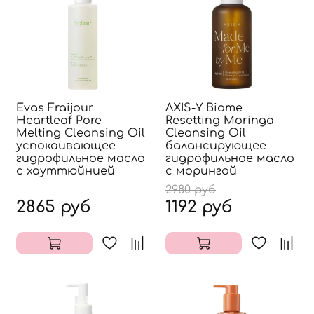
Evas Fraijour
AXIS-Y Biome
Heartleaf Pore
Resetting Moringa
Melting Cleansing Oil
Cleansing Oil
успокаивающее
балансирующее
гидрофильное масло
гидрофильное масло
с хауттюйнией
с морингой
2980 руб
2865 руб
1192 руб