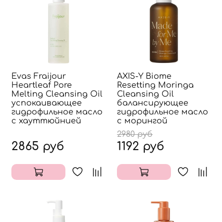
Evas Fraijour
AXIS-Y Biome
Heartleaf Pore
Resetting Moringa
Melting Cleansing Oil
Cleansing Oil
успокаивающее
балансирующее
гидрофильное масло
гидрофильное масло
с хауттюйнией
с морингой
2980 руб
2865 руб
1192 руб