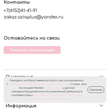
Контакты
+7(4152)41-41-91
zakaz.aziaplus@yandex.ru
Оставайтесь на связи
Получить консультацию
О магазине
Находясь на https://www.azia-butik.ru вы соглашаетесь
(
согласие на обработку персональных данных
) с тем, что
мы осуществляем
сбор cookies
и данных
Согласен
Клиентам
незарегистрированных пользователей (метрики) в
соответствии
с политикой конфиденциальности
интернет магазина «Азия Бутик»
Информация