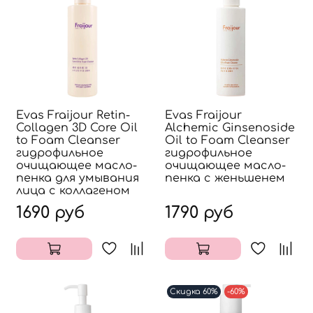
Evas Fraijour Retin-
Evas Fraijour
Collagen 3D Core Oil
Alchemic Ginsenoside
to Foam Cleanser
Oil to Foam Cleanser
гидрофильное
гидрофильное
очищающее масло-
очищающее масло-
пенка для умывания
пенка с женьшенем
лица с коллагеном
1690 руб
1790 руб
Скидка 60%
-60%