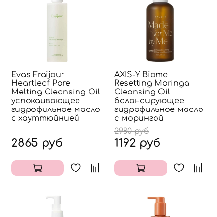
Evas Fraijour
AXIS-Y Biome
Heartleaf Pore
Resetting Moringa
Melting Cleansing Oil
Cleansing Oil
успокаивающее
балансирующее
гидрофильное масло
гидрофильное масло
с хауттюйнией
с морингой
2980 руб
2865 руб
1192 руб