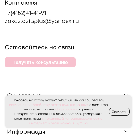
Контакты
+7(4152)41-41-91
zakaz.aziaplus@yandex.ru
Оставайтесь на связи
Получить консультацию
О магазине
Находясь на https://www.azia-butik.ru вы соглашаетесь
(
согласие на обработку персональных данных
) с тем, что
мы осуществляем
сбор cookies
и данных
Согласен
Клиентам
незарегистрированных пользователей (метрики) в
соответствии
с политикой конфиденциальности
интернет магазина «Азия Бутик»
Информация