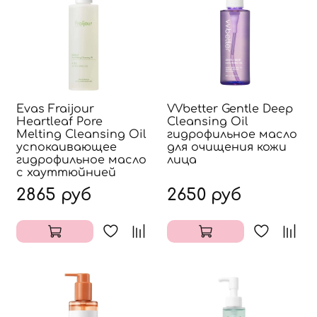
Evas Fraijour
VVbetter Gentle Deep
Heartleaf Pore
Cleansing Oil
Melting Cleansing Oil
гидрофильное масло
успокаивающее
для очищения кожи
гидрофильное масло
лица
с хауттюйнией
2865 руб
2650 руб