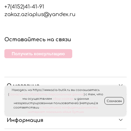
+7(4152)41-41-91
zakaz.aziaplus@yandex.ru
Оставайтесь на связи
Получить консультацию
О магазине
Находясь на https://www.azia-butik.ru вы соглашаетесь
(
согласие на обработку персональных данных
) с тем, что
мы осуществляем
сбор cookies
и данных
Согласен
Клиентам
незарегистрированных пользователей (метрики) в
соответствии
с политикой конфиденциальности
интернет магазина «Азия Бутик»
Информация