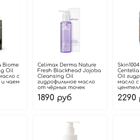
a Biome
Celimax Derma Nature
Skin100
ng Oil
Fresh Blackhead Jojoba
Centella
масло с
Cleansing Oil
Oil гид
 и чаем
гидрофильное масло
масло 
от чёрных точек
центел
1890 руб
2290