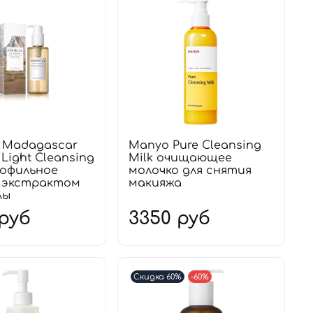
4 Madagascar
Manyo Pure Cleansing
 Light Cleansing
Milk очищающее
рофильное
молочко для снятия
с экстрактом
макияжа
лы
 руб
3350 руб
Скидка 60%
-60%