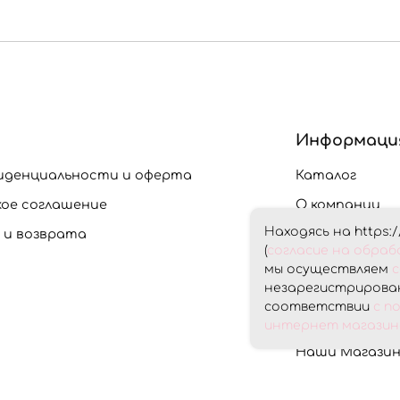
Информаци
иденциальности и оферта
Каталог
кое соглашение
О компании
Находясь на https:/
 и возврата
Доставка и О
(
согласие на обра
Скидки
мы осуществляем
с
незарегистрирован
Контакты
соответствии
с п
Личный кабин
интернет магазина
Наши Магази