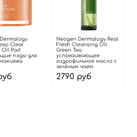
Dermalogy
Neogen Dermalogy Real
eep Clear
Fresh Cleansing Oil
 Oil Pad
Green Tea
щие пэды для
успокаивающее
 макияжа
гидрофильное масло с
зелёным чаем
руб
2790 руб