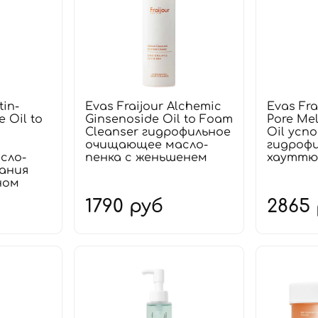
tin-
Evas Fraijour Alchemic
Evas Fra
e Oil to
Ginsenoside Oil to Foam
Pore Mel
Cleanser гидрофильное
Oil усп
очищающее масло-
гидрофи
сло-
пенка с женьшенем
хауттю
вания
ном
1790 руб
2865