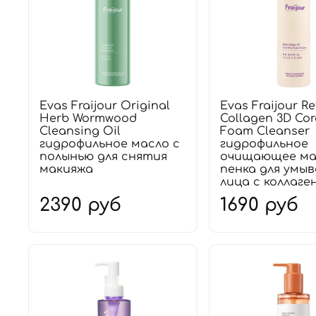
Evas Fraijour Original
Evas Fraijour Re
Herb Wormwood
Collagen 3D Cor
Cleansing Oil
Foam Cleanser
гидрофильное масло с
гидрофильное
полынью для снятия
очищающее ма
макияжа
пенка для умы
лица с коллаге
2390 руб
1690 руб