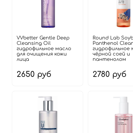
VVbetter Gentle Deep
Round Lab Soy
Cleansing Oil
Panthenol Clean
гидрофильное масло
гидрофильное 
для очищения кожи
чёрной соей и
лица
пантенолом
2650 руб
2780 руб