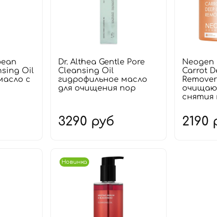
bean
Dr. Althea Gentle Pore
Neogen 
sing Oil
Cleansing Oil
Carrot D
масло с
гидрофильное масло
Remover
для очищения пор
очищаю
снятия
3290 руб
2190 
Новинка