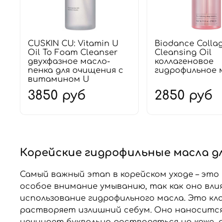
CUSKIN CU: Vitamin U
Biodance Colla
Oil To Foam Cleanser
Cleansing Oil
двухфазное масло-
коллагеновое
пенка для очищения с
гидрофильное 
витамином U
3850 руб
2850 руб
Корейские гидрофильные масла д
Самый важный этап в корейском уходе – это
особое внимание умыванию, так как оно вли
использование гидрофильного масла. Это кл
растворяет излишний себум. Оно наносится
начинает буквально растворяться на коже, 