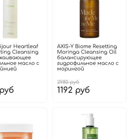
ijour Heartleaf
AXIS-Y Biome Resetting
ting Cleansing
Moringa Cleansing Oil
окаивающее
балансирующее
льное масло с
гидрофильное масло с
йнией
морингой
2980 руб
 руб
1192 руб