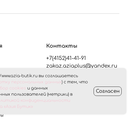
я
Контакты
+7(4152)41-41-91
zakaz.aziaplus@yandex.ru
/www.azia-butik.ru вы соглашаетесь
плата
ботку персональных данных
) с тем, что
Оставайтесь на связи
бор cookies
и данных
Согласен
ных пользователей (метрики) в
Получить консультацию
олитикой конфиденциальности
ет
 «Азия Бутик»
ны