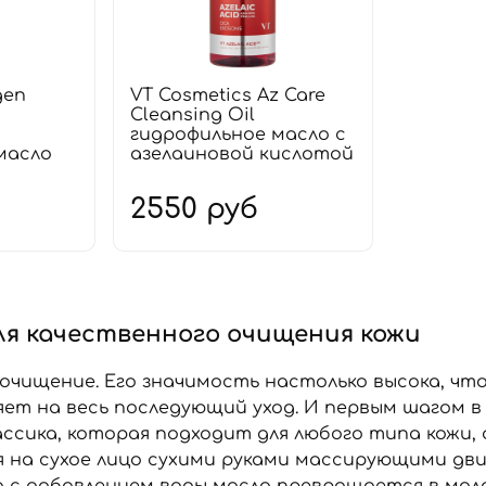
gen
VT Cosmetics Az Care
Cleansing Oil
гидрофильное масло с
масло
азелаиновой кислотой
2550 руб
ля качественного очищения кожи
 очищение. Его значимость настолько высока, чт
яет на весь последующий уход. И первым шагом в
ассика, которая подходит для любого типа кожи,
 на сухое лицо сухими руками массирующими дв
а с добавлением воды масло превращается в моло