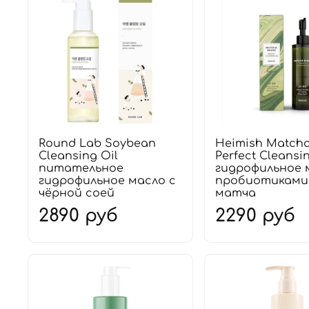
Round Lab Soybean
Heimish Match
Cleansing Oil
Perfect Cleansi
питательное
гидрофильное 
гидрофильное масло с
пробиотиками
чёрной соей
матча
2890 руб
2290 руб