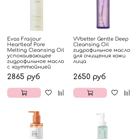
Evas Fraijour
VVbetter Gentle Deep
Heartleaf Pore
Cleansing Oil
Melting Cleansing Oil
гидрофильное масло
успокаивающее
для очищения кожи
гидрофильное масло
лица
с хауттюйнией
2865 руб
2650 руб