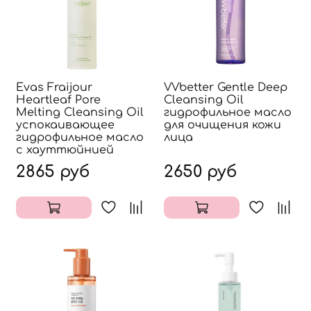
Evas Fraijour
VVbetter Gentle Deep
Heartleaf Pore
Cleansing Oil
Melting Cleansing Oil
гидрофильное масло
успокаивающее
для очищения кожи
гидрофильное масло
лица
с хауттюйнией
2865 руб
2650 руб