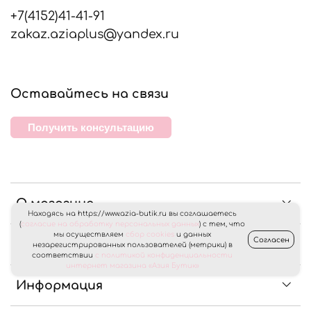
+7(4152)41-41-91
zakaz.aziaplus@yandex.ru
Оставайтесь на связи
Получить консультацию
О магазине
Находясь на https://www.azia-butik.ru вы соглашаетесь
(
согласие на обработку персональных данных
) с тем, что
мы осуществляем
сбор cookies
и данных
Согласен
Клиентам
незарегистрированных пользователей (метрики) в
соответствии
с политикой конфиденциальности
интернет магазина «Азия Бутик»
Информация