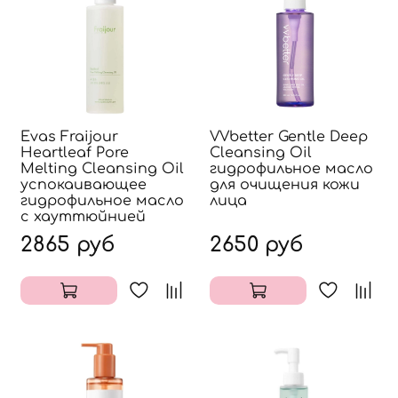
Evas Fraijour
VVbetter Gentle Deep
Heartleaf Pore
Cleansing Oil
Melting Cleansing Oil
гидрофильное масло
успокаивающее
для очищения кожи
гидрофильное масло
лица
с хауттюйнией
2865 руб
2650 руб