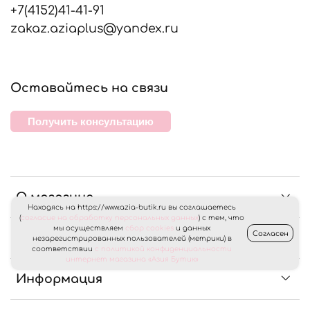
+7(4152)41-41-91
zakaz.aziaplus@yandex.ru
Оставайтесь на связи
Получить консультацию
О магазине
Находясь на https://www.azia-butik.ru вы соглашаетесь
(
согласие на обработку персональных данных
) с тем, что
мы осуществляем
сбор cookies
и данных
Согласен
Клиентам
незарегистрированных пользователей (метрики) в
соответствии
с политикой конфиденциальности
интернет магазина «Азия Бутик»
Информация