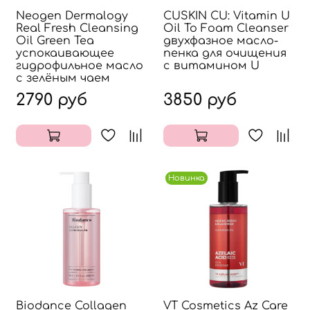
Neogen Dermalogy
CUSKIN CU: Vitamin U
Real Fresh Cleansing
Oil To Foam Cleanser
Oil Green Tea
двухфазное масло-
успокаивающее
пенка для очищения
гидрофильное масло
с витамином U
с зелёным чаем
2790 руб
3850 руб
Новинка
Biodance Collagen
VT Cosmetics Az Care