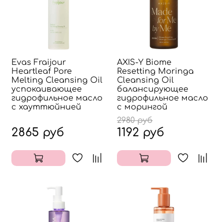
Evas Fraijour
AXIS-Y Biome
Heartleaf Pore
Resetting Moringa
Melting Cleansing Oil
Cleansing Oil
успокаивающее
балансирующее
гидрофильное масло
гидрофильное масло
с хауттюйнией
с морингой
2980 руб
2865 руб
1192 руб