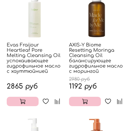
Evas Fraijour
AXIS-Y Biome
Heartleaf Pore
Resetting Moringa
Melting Cleansing Oil
Cleansing Oil
успокаивающее
балансирующее
гидрофильное масло
гидрофильное масло
с хауттюйнией
с морингой
2980 руб
2865 руб
1192 руб