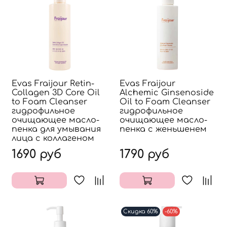
Evas Fraijour Retin-
Evas Fraijour
Collagen 3D Core Oil
Alchemic Ginsenoside
to Foam Cleanser
Oil to Foam Cleanser
гидрофильное
гидрофильное
очищающее масло-
очищающее масло-
пенка для умывания
пенка с женьшенем
лица с коллагеном
1690 руб
1790 руб
Скидка 60%
-60%