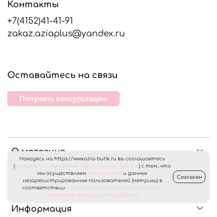
Контакты
+7(4152)41-41-91
zakaz.aziaplus@yandex.ru
Оставайтесь на связи
Получить консультацию
О магазине
Находясь на https://www.azia-butik.ru вы соглашаетесь
(
согласие на обработку персональных данных
) с тем, что
мы осуществляем
сбор cookies
и данных
Согласен
Клиентам
незарегистрированных пользователей (метрики) в
соответствии
с политикой конфиденциальности
интернет магазина «Азия Бутик»
Информация