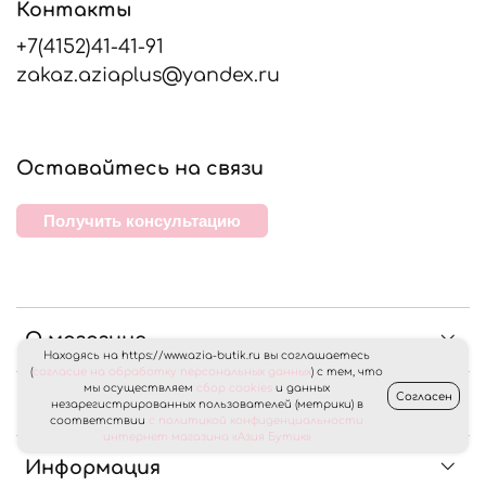
Контакты
+7(4152)41-41-91
zakaz.aziaplus@yandex.ru
Оставайтесь на связи
Получить консультацию
О магазине
Находясь на https://www.azia-butik.ru вы соглашаетесь
(
согласие на обработку персональных данных
) с тем, что
мы осуществляем
сбор cookies
и данных
Согласен
Клиентам
незарегистрированных пользователей (метрики) в
соответствии
с политикой конфиденциальности
интернет магазина «Азия Бутик»
Информация