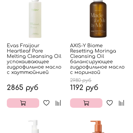
Evas Fraijour
AXIS-Y Biome
Heartleaf Pore
Resetting Moringa
Melting Cleansing Oil
Cleansing Oil
успокаивающее
балансирующее
гидрофильное масло
гидрофильное масло
с хауттюйнией
с морингой
2980 руб
2865 руб
1192 руб