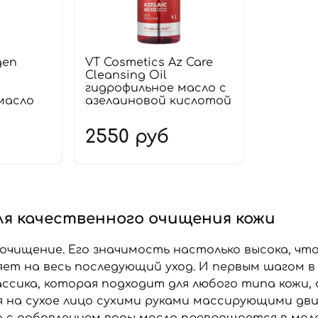
gen
VT Cosmetics Az Care
Cleansing Oil
гидрофильное масло с
масло
азелаиновой кислотой
2550 руб
ля качественного очищения кожи
 очищение. Его значимость настолько высока, чт
яет на весь последующий уход. И первым шагом в
ассика, которая подходит для любого типа кожи,
 на сухое лицо сухими руками массирующими дв
а с добавлением воды масло превращается в моло