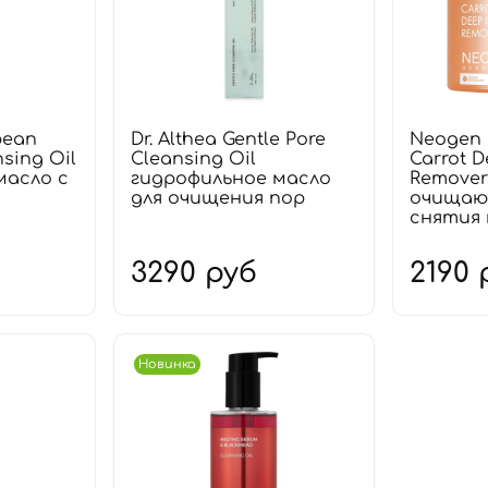
bean
Dr. Althea Gentle Pore
Neogen 
sing Oil
Cleansing Oil
Carrot D
масло с
гидрофильное масло
Remover
для очищения пор
очищаю
снятия
3290 руб
2190 
Новинка