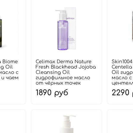
a Biome
Celimax Derma Nature
Skin100
ng Oil
Fresh Blackhead Jojoba
Centella
масло с
Cleansing Oil
Oil гид
 и чаем
гидрофильное масло
масло 
от чёрных точек
центел
1890 руб
2290