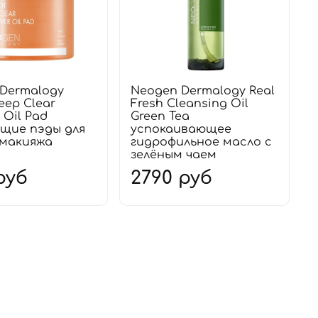
Dermalogy
Neogen Dermalogy Real
eep Clear
Fresh Cleansing Oil
 Oil Pad
Green Tea
щие пэды для
успокаивающее
 макияжа
гидрофильное масло с
зелёным чаем
руб
2790 руб