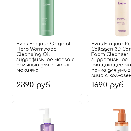
Evas Fraijour Original
Evas Fraijour Re
Herb Wormwood
Collagen 3D Cor
Cleansing Oil
Foam Cleanser
гидрофильное масло с
гидрофильное
полынью для снятия
очищающее ма
макияжа
пенка для умы
лица с коллаге
2390 руб
1690 руб