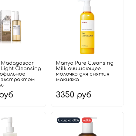
4 Madagascar
Manyo Pure Cleansing
 Light Cleansing
Milk очищающее
рофильное
молочко для снятия
с экстрактом
макияжа
лы
 руб
3350 руб
Скидка 60%
-60%