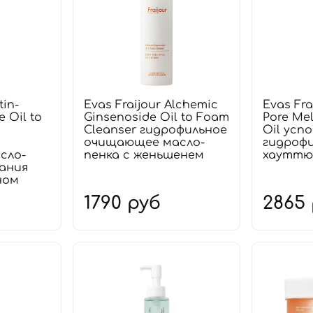
tin-
Evas Fraijour Alchemic
Evas Fra
e Oil to
Ginsenoside Oil to Foam
Pore Mel
Cleanser гидрофильное
Oil усп
очищающее масло-
гидрофи
сло-
пенка с женьшенем
хауттю
вания
ном
1790 руб
2865