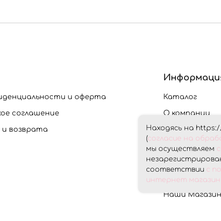
Информаци
иденциальности и оферта
Каталог
кое соглашение
О компании
Находясь на https:/
 и возврата
Доставка и О
(
согласие на обра
Скидки
мы осуществляем
с
незарегистрирован
Контакты
соответствии
с п
Личный кабин
интернет магазина
Наши Магази