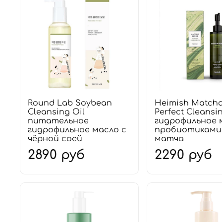
Round Lab Soybean
Heimish Match
Cleansing Oil
Perfect Cleansi
питательное
гидрофильное 
гидрофильное масло с
пробиотиками
чёрной соей
матча
2890 руб
2290 руб