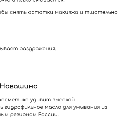
тобы снять остатки макияжа и тщательно
зывает раздражения.
в Навашино
 косметика удивит высокой
 гидрофильное масло для умывания из
ым регионам России.