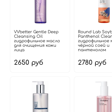
VVbetter Gentle Deep
Round Lab Soy
Cleansing Oil
Panthenol Clean
гидрофильное масло
гидрофильное 
для очищения кожи
чёрной соей и
лица
пантенолом
2650 руб
2780 руб