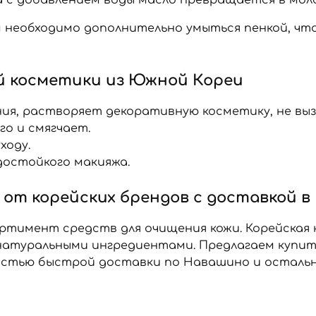
м необходимо дополнительно умыться пенкой, ч
 косметики из Южной Кореи
ния, растворяет декоративную косметику, не вы
го и смягчает.
ходу.
достойкого макияжа.
 от корейских брендов с доставкой 
ртимент средств для очищения кожи. Корейская
атуральными ингредиентами. Предлагаем купить
остью быстрой доставки по Навашино и остальн