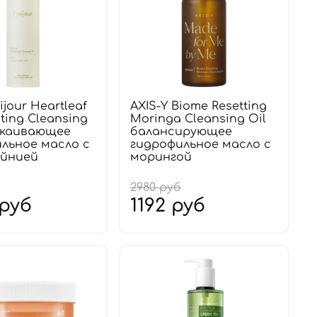
ijour Heartleaf
AXIS-Y Biome Resetting
ting Cleansing
Moringa Cleansing Oil
окаивающее
балансирующее
льное масло с
гидрофильное масло с
йнией
морингой
2980 руб
 руб
1192 руб