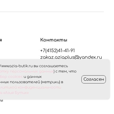
я
Контакты
+7(4152)41-41-91
zakaz.aziaplus@yandex.ru
/www.azia-butik.ru вы соглашаетесь
плата
ботку персональных данных
) с тем, что
Оставайтесь на связи
бор cookies
и данных
Согласен
ных пользователей (метрики) в
Получить консультацию
олитикой конфиденциальности
ет
 «Азия Бутик»
ны