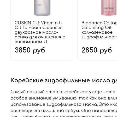
CUSKIN CU: Vitamin U
Biodance Colla
Oil To Foam Cleanser
Cleansing Oil
двухфазное масло-
коллагеновое
пенка для очищения с
гидрофильное 
витамином U
3850 руб
2850 руб
Корейские гидрофильные масла д
Самый важный этап в корейском уходе – это
особое внимание умыванию, так как оно вли
использование гидрофильного масла. Это кл
растворяет излишний себум. Оно наносится
начинает буквально растворяться на коже, 