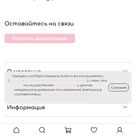
Оставайтесь на связи
Получить консультацию
О магазине
Находясь на https://www.azia-butik.ru вы соглашаетесь
(
согласие на обработку персональных данных
) с тем, что
мы осуществляем
сбор cookies
и данных
Согласен
Клиентам
незарегистрированных пользователей (метрики) в
соответствии
с политикой конфиденциальности
интернет магазина «Азия Бутик»
Информация
© 2024 Любое использование контента без