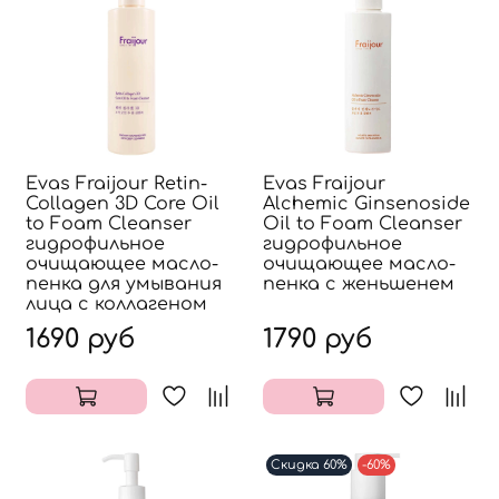
Evas Fraijour Retin-
Evas Fraijour
Collagen 3D Core Oil
Alchemic Ginsenoside
to Foam Cleanser
Oil to Foam Cleanser
гидрофильное
гидрофильное
очищающее масло-
очищающее масло-
пенка для умывания
пенка с женьшенем
лица с коллагеном
1690 руб
1790 руб
Скидка 60%
-60%