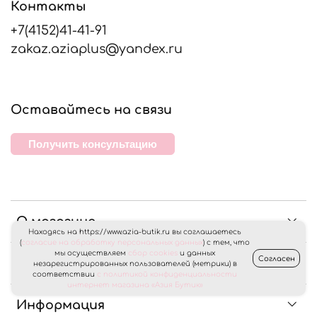
Контакты
+7(4152)41-41-91
zakaz.aziaplus@yandex.ru
Оставайтесь на связи
Получить консультацию
О магазине
Находясь на https://www.azia-butik.ru вы соглашаетесь
(
согласие на обработку персональных данных
) с тем, что
мы осуществляем
сбор cookies
и данных
Согласен
Клиентам
незарегистрированных пользователей (метрики) в
соответствии
с политикой конфиденциальности
интернет магазина «Азия Бутик»
Информация