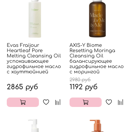
Evas Fraijour
AXIS-Y Biome
Heartleaf Pore
Resetting Moringa
Melting Cleansing Oil
Cleansing Oil
успокаивающее
балансирующее
гидрофильное масло
гидрофильное масло
с хауттюйнией
с морингой
2980 руб
2865 руб
1192 руб