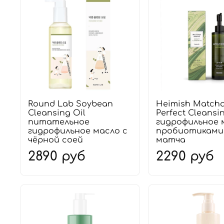
Round Lab Soybean
Heimish Match
Cleansing Oil
Perfect Cleansi
питательное
гидрофильное 
гидрофильное масло с
пробиотиками
чёрной соей
матча
2890 руб
2290 руб