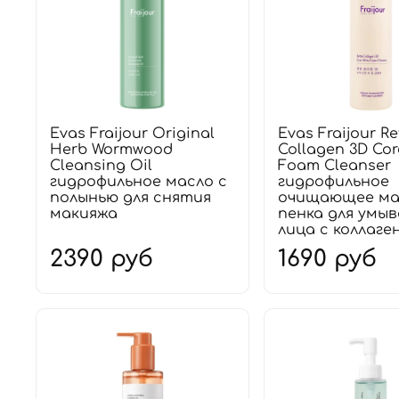
Evas Fraijour Original
Evas Fraijour Re
Herb Wormwood
Collagen 3D Cor
Cleansing Oil
Foam Cleanser
гидрофильное масло с
гидрофильное
полынью для снятия
очищающее ма
макияжа
пенка для умы
лица с коллаге
2390 руб
1690 руб