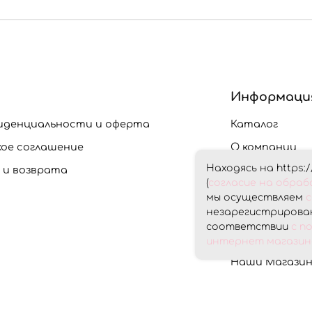
Информаци
иденциальности и оферта
Каталог
кое соглашение
О компании
Находясь на https:/
 и возврата
Доставка и О
(
согласие на обра
Скидки
мы осуществляем
с
незарегистрирован
Контакты
соответствии
с п
Личный кабин
интернет магазина
Наши Магази