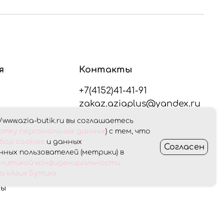
я
Контакты
+7(4152)41-41-91
zakaz.aziaplus@yandex.ru
/www.azia-butik.ru вы соглашаетесь
плата
ботку персональных данных
) с тем, что
Оставайтесь на связи
бор cookies
и данных
Согласен
ных пользователей (метрики) в
Получить консультацию
олитикой конфиденциальности
ет
 «Азия Бутик»
ны