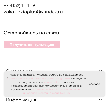
+7(4152)41-41-91
zakaz.aziaplus@yandex.ru
Оставайтесь на связи
Получить консультацию
О магазине
Находясь на https://www.azia-butik.ru вы соглашаетесь
(
согласие на обработку персональных данных
) с тем, что
мы осуществляем
сбор cookies
и данных
Согласен
Клиентам
незарегистрированных пользователей (метрики) в
соответствии
с политикой конфиденциальности
интернет магазина «Азия Бутик»
Информация