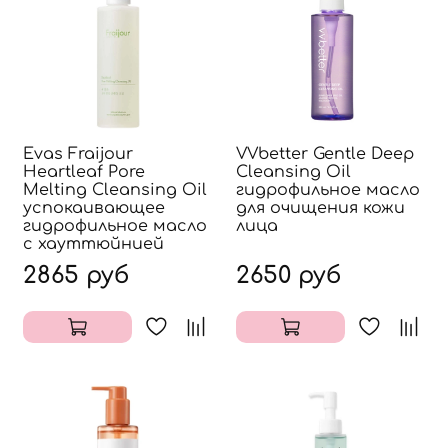
Evas Fraijour
VVbetter Gentle Deep
Heartleaf Pore
Cleansing Oil
Melting Cleansing Oil
гидрофильное масло
успокаивающее
для очищения кожи
гидрофильное масло
лица
с хауттюйнией
2865 руб
2650 руб