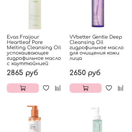
Evas Fraijour
VVbetter Gentle Deep
Heartleaf Pore
Cleansing Oil
Melting Cleansing Oil
гидрофильное масло
успокаивающее
для очищения кожи
гидрофильное масло
лица
с хауттюйнией
2865 руб
2650 руб