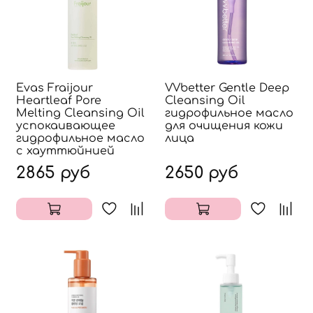
Evas Fraijour
VVbetter Gentle Deep
Heartleaf Pore
Cleansing Oil
Melting Cleansing Oil
гидрофильное масло
успокаивающее
для очищения кожи
гидрофильное масло
лица
с хауттюйнией
2865 руб
2650 руб