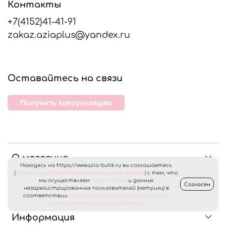
Контакты
+7(4152)41-41-91
zakaz.aziaplus@yandex.ru
Оставайтесь на связи
Получить консультацию
О магазине
Находясь на https://www.azia-butik.ru вы соглашаетесь
(
согласие на обработку персональных данных
) с тем, что
мы осуществляем
сбор cookies
и данных
Согласен
Клиентам
незарегистрированных пользователей (метрики) в
соответствии
с политикой конфиденциальности
интернет магазина «Азия Бутик»
Информация