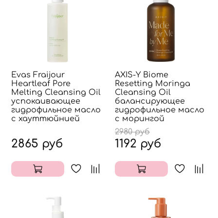
Evas Fraijour
AXIS-Y Biome
Heartleaf Pore
Resetting Moringa
Melting Cleansing Oil
Cleansing Oil
успокаивающее
балансирующее
гидрофильное масло
гидрофильное масло
с хауттюйнией
с морингой
2980 руб
2865 руб
1192 руб