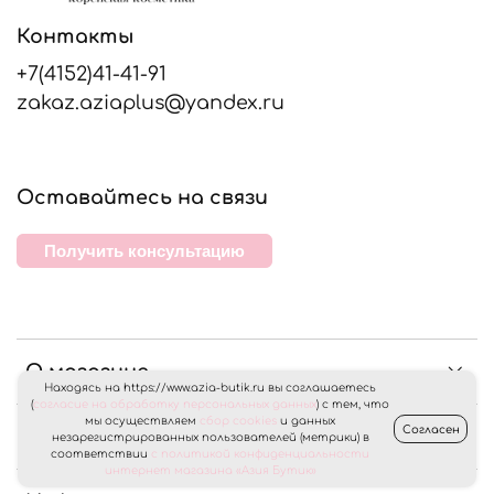
Контакты
+7(4152)41-41-91
zakaz.aziaplus@yandex.ru
Оставайтесь на связи
Получить консультацию
О магазине
Находясь на https://www.azia-butik.ru вы соглашаетесь
(
согласие на обработку персональных данных
) с тем, что
мы осуществляем
сбор cookies
и данных
Согласен
Клиентам
незарегистрированных пользователей (метрики) в
соответствии
с политикой конфиденциальности
интернет магазина «Азия Бутик»