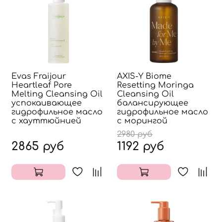
Evas Fraijour
AXIS-Y Biome
Heartleaf Pore
Resetting Moringa
Melting Cleansing Oil
Cleansing Oil
успокаивающее
балансирующее
гидрофильное масло
гидрофильное масло
с хауттюйнией
с морингой
2980 руб
2865 руб
1192 руб