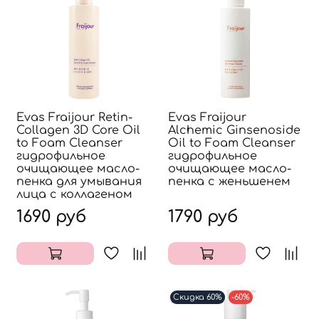
Evas Fraijour Retin-
Evas Fraijour
Collagen 3D Core Oil
Alchemic Ginsenoside
to Foam Cleanser
Oil to Foam Cleanser
гидрофильное
гидрофильное
очищающее масло-
очищающее масло-
пенка для умывания
пенка с женьшенем
лица с коллагеном
1690 руб
1790 руб
Скидка 60%
-60%