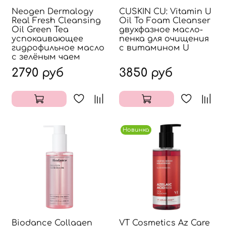
Neogen Dermalogy
CUSKIN CU: Vitamin U
Real Fresh Cleansing
Oil To Foam Cleanser
Oil Green Tea
двухфазное масло-
успокаивающее
пенка для очищения
гидрофильное масло
с витамином U
с зелёным чаем
2790 руб
3850 руб
Новинка
Biodance Collagen
VT Cosmetics Az Care