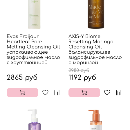
Evas Fraijour
AXIS-Y Biome
Heartleaf Pore
Resetting Moringa
Melting Cleansing Oil
Cleansing Oil
успокаивающее
балансирующее
гидрофильное масло
гидрофильное масло
с хауттюйнией
с морингой
2980 руб
2865 руб
1192 руб