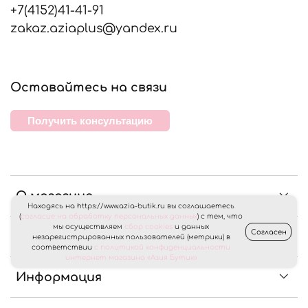
+7(4152)41-41-91
zakaz.aziaplus@yandex.ru
Оставайтесь на связи
Получить консультацию
О магазине
Находясь на https://www.azia-butik.ru вы соглашаетесь
(
согласие на обработку персональных данных
) с тем, что
мы осуществляем
сбор cookies
и данных
Согласен
Клиентам
незарегистрированных пользователей (метрики) в
соответствии
с политикой конфиденциальности
интернет магазина «Азия Бутик»
Информация