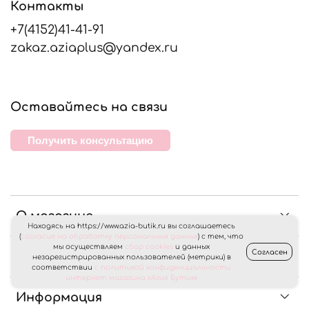
Контакты
+7(4152)41-41-91
zakaz.aziaplus@yandex.ru
Оставайтесь на связи
Получить консультацию
О магазине
Находясь на https://www.azia-butik.ru вы соглашаетесь
(
согласие на обработку персональных данных
) с тем, что
мы осуществляем
сбор cookies
и данных
Согласен
Клиентам
незарегистрированных пользователей (метрики) в
соответствии
с политикой конфиденциальности
интернет магазина «Азия Бутик»
Информация