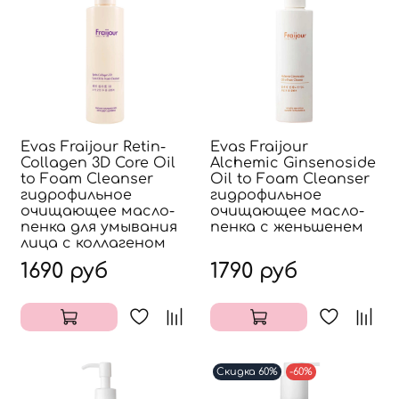
Evas Fraijour Retin-
Evas Fraijour
Collagen 3D Core Oil
Alchemic Ginsenoside
to Foam Cleanser
Oil to Foam Cleanser
гидрофильное
гидрофильное
очищающее масло-
очищающее масло-
пенка для умывания
пенка с женьшенем
лица с коллагеном
1690 руб
1790 руб
Скидка 60%
-60%