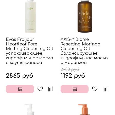
Evas Fraijour
AXIS-Y Biome
Heartleaf Pore
Resetting Moringa
Melting Cleansing Oil
Cleansing Oil
успокаивающее
балансирующее
гидрофильное масло
гидрофильное масло
с хауттюйнией
с морингой
2980 руб
2865 руб
1192 руб