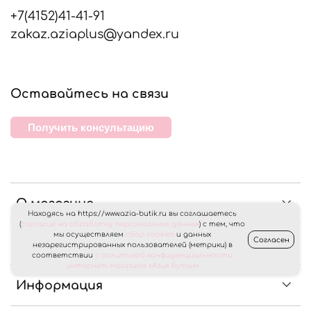
+7(4152)41-41-91
zakaz.aziaplus@yandex.ru
Оставайтесь на связи
Получить консультацию
О магазине
Находясь на https://www.azia-butik.ru вы соглашаетесь
(
согласие на обработку персональных данных
) с тем, что
мы осуществляем
сбор cookies
и данных
Согласен
Клиентам
незарегистрированных пользователей (метрики) в
соответствии
с политикой конфиденциальности
интернет магазина «Азия Бутик»
Информация