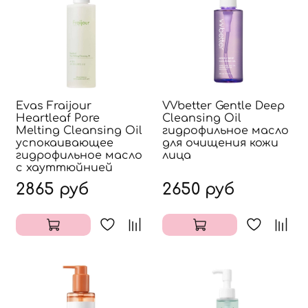
Evas Fraijour
VVbetter Gentle Deep
Heartleaf Pore
Cleansing Oil
Melting Cleansing Oil
гидрофильное масло
успокаивающее
для очищения кожи
гидрофильное масло
лица
с хауттюйнией
2865 руб
2650 руб