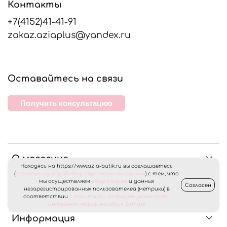
Контакты
+7(4152)41-41-91
zakaz.aziaplus@yandex.ru
Оставайтесь на связи
Получить консультацию
О магазине
Находясь на https://www.azia-butik.ru вы соглашаетесь
(
согласие на обработку персональных данных
) с тем, что
мы осуществляем
сбор cookies
и данных
Согласен
Клиентам
незарегистрированных пользователей (метрики) в
соответствии
с политикой конфиденциальности
интернет магазина «Азия Бутик»
Информация