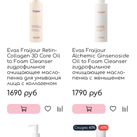
Evas Fraijour Retin-
Evas Fraijour
Collagen 3D Core Oil
Alchemic Ginsenoside
to Foam Cleanser
Oil to Foam Cleanser
гидрофильное
гидрофильное
очищающее масло-
очищающее масло-
пенка для умывания
пенка с женьшенем
лица с коллагеном
1690 руб
1790 руб
Скидка 60%
-60%