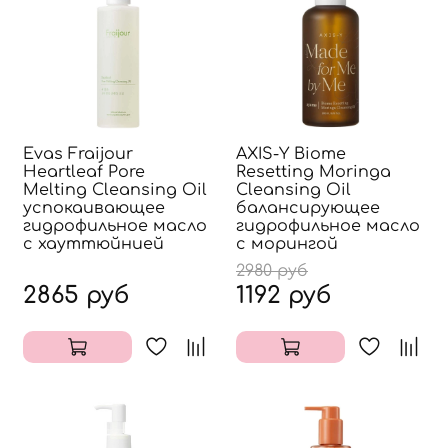
Evas Fraijour
AXIS-Y Biome
Heartleaf Pore
Resetting Moringa
Melting Cleansing Oil
Cleansing Oil
успокаивающее
балансирующее
гидрофильное масло
гидрофильное масло
с хауттюйнией
с морингой
2980 руб
2865 руб
1192 руб