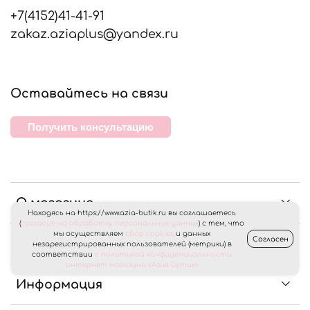
+7(4152)41-41-91
zakaz.aziaplus@yandex.ru
Оставайтесь на связи
Получить консультацию
О магазине
Находясь на https://www.azia-butik.ru вы соглашаетесь
(
согласие на обработку персональных данных
) с тем, что
мы осуществляем
сбор cookies
и данных
Согласен
Клиентам
незарегистрированных пользователей (метрики) в
соответствии
с политикой конфиденциальности
интернет магазина «Азия Бутик»
Информация