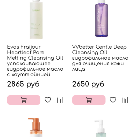
Evas Fraijour
VVbetter Gentle Deep
Heartleaf Pore
Cleansing Oil
Melting Cleansing Oil
гидрофильное масло
успокаивающее
для очищения кожи
гидрофильное масло
лица
с хауттюйнией
2865 руб
2650 руб