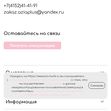
+7(4152)41-41-91
zakaz.aziaplus@yandex.ru
Оставайтесь на связи
Получить консультацию
О магазине
Находясь на https://www.azia-butik.ru вы соглашаетесь
(
согласие на обработку персональных данных
) с тем, что
мы осуществляем
сбор cookies
и данных
Согласен
Клиентам
незарегистрированных пользователей (метрики) в
соответствии
с политикой конфиденциальности
интернет магазина «Азия Бутик»
Информация