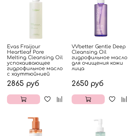
Evas Fraijour
VVbetter Gentle Deep
Heartleaf Pore
Cleansing Oil
Melting Cleansing Oil
гидрофильное масло
успокаивающее
для очищения кожи
гидрофильное масло
лица
с хауттюйнией
2865 руб
2650 руб