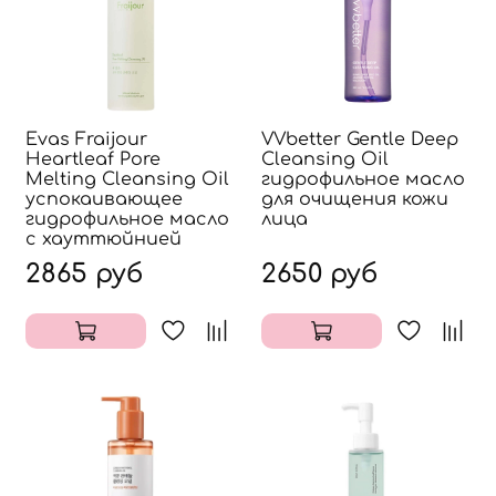
Evas Fraijour
VVbetter Gentle Deep
Heartleaf Pore
Cleansing Oil
Melting Cleansing Oil
гидрофильное масло
успокаивающее
для очищения кожи
гидрофильное масло
лица
с хауттюйнией
2865 руб
2650 руб