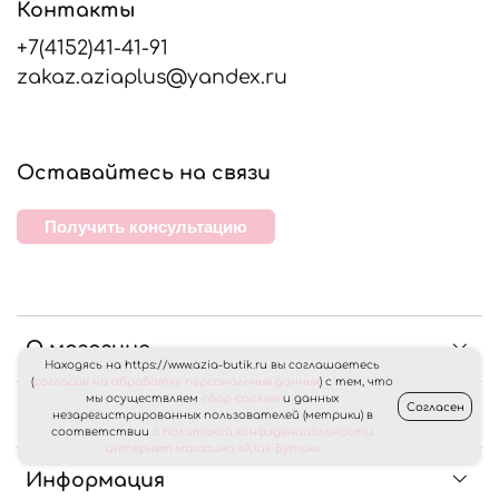
Контакты
+7(4152)41-41-91
zakaz.aziaplus@yandex.ru
Оставайтесь на связи
Получить консультацию
О магазине
Находясь на https://www.azia-butik.ru вы соглашаетесь
(
согласие на обработку персональных данных
) с тем, что
мы осуществляем
сбор cookies
и данных
Согласен
Клиентам
незарегистрированных пользователей (метрики) в
соответствии
с политикой конфиденциальности
интернет магазина «Азия Бутик»
Информация