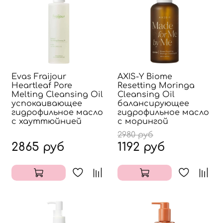
Evas Fraijour
AXIS-Y Biome
Heartleaf Pore
Resetting Moringa
Melting Cleansing Oil
Cleansing Oil
успокаивающее
балансирующее
гидрофильное масло
гидрофильное масло
с хауттюйнией
с морингой
2980 руб
2865 руб
1192 руб