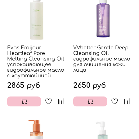
Evas Fraijour
VVbetter Gentle Deep
Heartleaf Pore
Cleansing Oil
Melting Cleansing Oil
гидрофильное масло
успокаивающее
для очищения кожи
гидрофильное масло
лица
с хауттюйнией
2865 руб
2650 руб