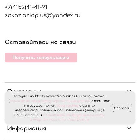
+7(4152)41-41-91
zakaz.aziaplus@yandex.ru
Оставайтесь на связи
Получить консультацию
О магазине
Находясь на https://www.azia-butik.ru вы соглашаетесь
(
согласие на обработку персональных данных
) с тем, что
мы осуществляем
сбор cookies
и данных
Согласен
Клиентам
незарегистрированных пользователей (метрики) в
соответствии
с политикой конфиденциальности
интернет магазина «Азия Бутик»
Информация