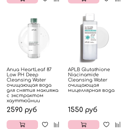
Anua HeartLeaf 87
APLB Glutathione
Low PH Deep
Niacinamide
Cleansing Water
Cleansing Water
очищающая вода
очищающая
для снятия макияжа
мицеллярная вода
с экстрактом
хауттюйнии
2590 руб
1550 руб