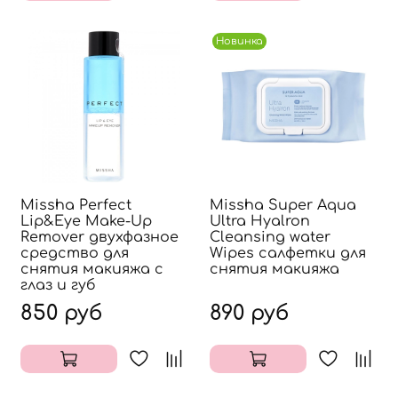
Новинка
Missha Perfect
Missha Super Aqua
Lip&Eye Make-Up
Ultra Hyalron
Remover двухфазное
Cleansing water
средство для
Wipes салфетки для
снятия макияжа с
снятия макияжа
глаз и губ
850 руб
890 руб