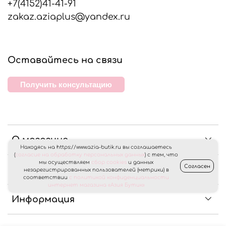
+7(4152)41-41-91
zakaz.aziaplus@yandex.ru
Оставайтесь на связи
Получить консультацию
О магазине
Находясь на https://www.azia-butik.ru вы соглашаетесь
(
согласие на обработку персональных данных
) с тем, что
мы осуществляем
сбор cookies
и данных
Согласен
Клиентам
незарегистрированных пользователей (метрики) в
соответствии
с политикой конфиденциальности
интернет магазина «Азия Бутик»
Информация