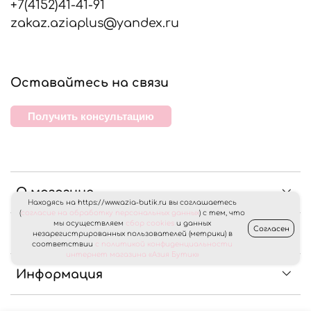
+7(4152)41-41-91
zakaz.aziaplus@yandex.ru
Оставайтесь на связи
Получить консультацию
О магазине
Находясь на https://www.azia-butik.ru вы соглашаетесь
(
согласие на обработку персональных данных
) с тем, что
мы осуществляем
сбор cookies
и данных
Согласен
Клиентам
незарегистрированных пользователей (метрики) в
соответствии
с политикой конфиденциальности
интернет магазина «Азия Бутик»
Информация