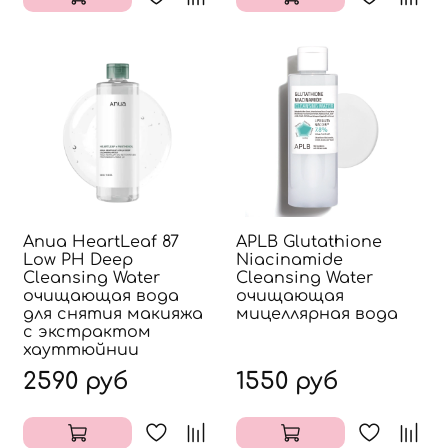
Anua HeartLeaf 87
APLB Glutathione
Low PH Deep
Niacinamide
Cleansing Water
Cleansing Water
очищающая вода
очищающая
для снятия макияжа
мицеллярная вода
с экстрактом
хауттюйнии
2590 руб
1550 руб