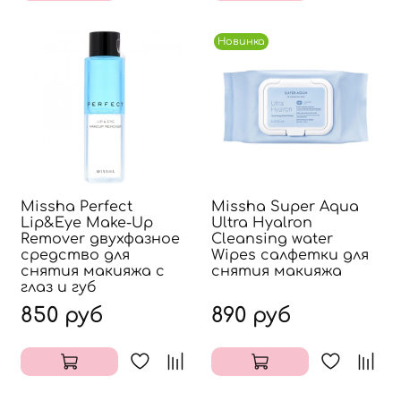
Новинка
Missha Perfect
Missha Super Aqua
Lip&Eye Make-Up
Ultra Hyalron
Remover двухфазное
Cleansing water
средство для
Wipes салфетки для
снятия макияжа с
снятия макияжа
глаз и губ
850 руб
890 руб