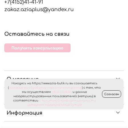
+7(4152)41-41-91
zakaz.aziaplus@yandex.ru
Оставайтесь на связи
Получить консультацию
О магазине
Находясь на https://www.azia-butik.ru вы соглашаетесь
(
согласие на обработку персональных данных
) с тем, что
мы осуществляем
сбор cookies
и данных
Согласен
Клиентам
незарегистрированных пользователей (метрики) в
соответствии
с политикой конфиденциальности
интернет магазина «Азия Бутик»
Информация