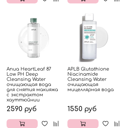
Anua HeartLeaf 87
APLB Glutathione
Low PH Deep
Niacinamide
Cleansing Water
Cleansing Water
очищающая вода
очищающая
для снятия макияжа
мицеллярная вода
с экстрактом
хауттюйнии
2590 руб
1550 руб