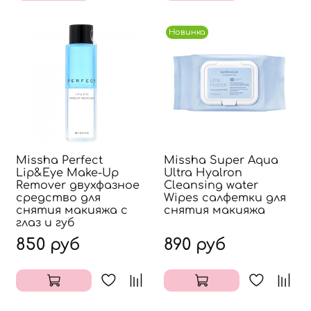
Новинка
Missha Perfect
Missha Super Aqua
Lip&Eye Make-Up
Ultra Hyalron
Remover двухфазное
Cleansing water
средство для
Wipes салфетки для
снятия макияжа с
снятия макияжа
глаз и губ
850 руб
890 руб