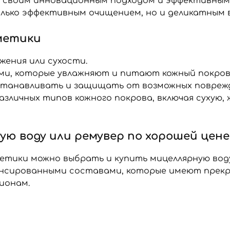
е своим инновационным подходом и эффективным
лько эффективным очищением, но и деликатным в
метики
жения или сухости.
, которые увлажняют и питают кожный покров
сстанавливать и защищать от возможных повреж
зличных типов кожного покрова, включая сухую,
ю воду или ремувер по хорошей цене
тики можно выбрать и купить мицеллярную воду 
ансированными составами, которые имеют прекр
ионам.