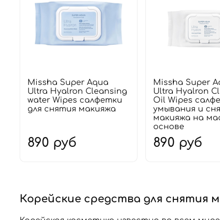
Missha Super Aqua
Missha Super A
Ultra Hyalron Cleansing
Ultra Hyalron C
water Wipes салфетки
Oil Wipes салф
для снятия макияжа
умывания и сн
макияжа на ма
основе
890 руб
890 руб
Корейские средства для снятия 