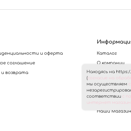
Информаци
иденциальности и оферта
Каталог
кое соглашение
О компании
Находясь на https:/
 и возврата
Доставка и О
(
согласие на обра
Скидки
мы осуществляем
с
незарегистрирован
Контакты
соответствии
с п
Личный кабин
интернет магазина
Наши Магази