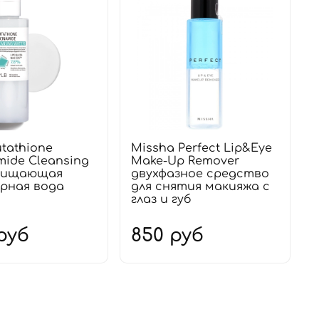
utathione
Missha Perfect Lip&Eye
mide Cleansing
Make-Up Remover
очищающая
двухфазное средство
рная вода
для снятия макияжа с
глаз и губ
руб
850 руб