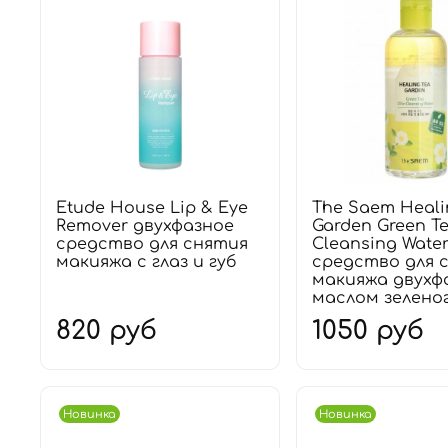
Etude House Lip & Eye
The Saem Heali
Remover двухфазное
Garden Green Te
средство для снятия
Cleansing Wate
макияжа с глаз и губ
средство для 
макияжа двухф
маслом зеленог
820 руб
1050 руб
Новинка
Новинка