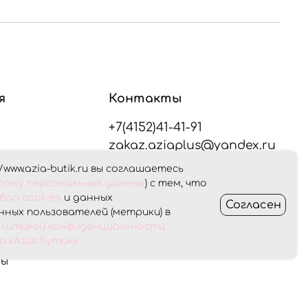
я
Контакты
+7(4152)41-41-91
zakaz.aziaplus@yandex.ru
/www.azia-butik.ru вы соглашаетесь
плата
ботку персональных данных
) с тем, что
Оставайтесь на связи
бор cookies
и данных
Согласен
ных пользователей (метрики) в
Получить консультацию
олитикой конфиденциальности
ет
 «Азия Бутик»
ны