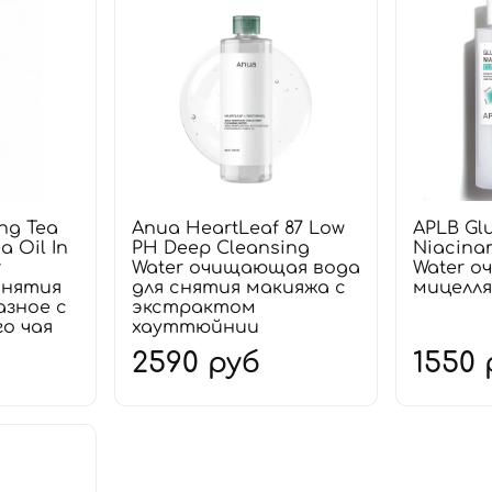
ng Tea
Anua HeartLeaf 87 Low
APLB Gl
a Oil In
PH Deep Cleansing
Niacina
r
Water очищающая вода
Water 
снятия
для снятия макияжа с
мицелля
азное с
экстрактом
о чая
хауттюйнии
2590 руб
1550 