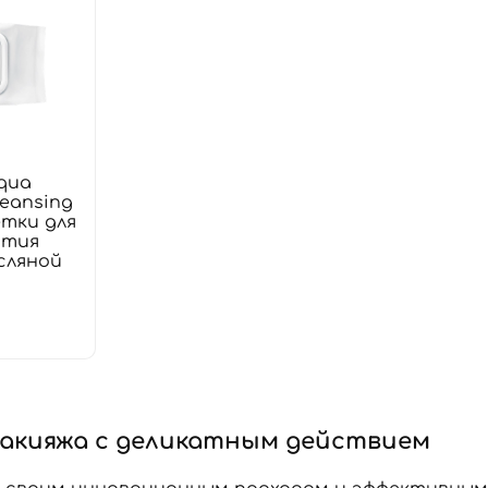
qua
leansing
етки для
ятия
сляной
макияжа с деликатным действием