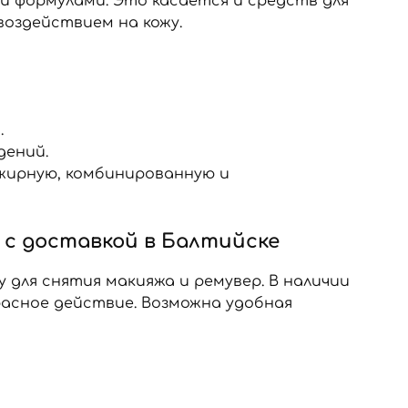
и формулами. Это касается и средств для
оздействием на кожу.
.
дений.
 жирную, комбинированную и
 с доставкой в Балтийске
для снятия макияжа и ремувер. В наличии
асное действие. Возможна удобная