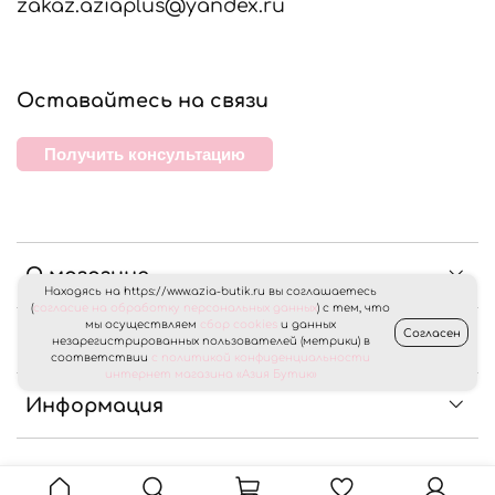
zakaz.aziaplus@yandex.ru
Оставайтесь на связи
Получить консультацию
О магазине
Находясь на https://www.azia-butik.ru вы соглашаетесь
(
согласие на обработку персональных данных
) с тем, что
мы осуществляем
сбор cookies
и данных
Согласен
Клиентам
незарегистрированных пользователей (метрики) в
соответствии
с политикой конфиденциальности
интернет магазина «Азия Бутик»
Информация