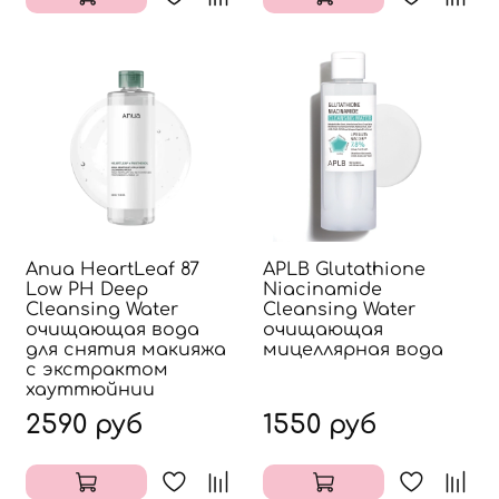
Anua HeartLeaf 87
APLB Glutathione
Low PH Deep
Niacinamide
Cleansing Water
Cleansing Water
очищающая вода
очищающая
для снятия макияжа
мицеллярная вода
с экстрактом
хауттюйнии
2590 руб
1550 руб