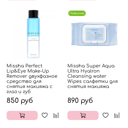
Новинка
Missha Perfect
Missha Super Aqua
Lip&Eye Make-Up
Ultra Hyalron
Remover двухфазное
Cleansing water
средство для
Wipes салфетки для
снятия макияжа с
снятия макияжа
глаз и губ
850 руб
890 руб