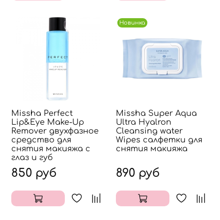
Новинка
Missha Perfect
Missha Super Aqua
Lip&Eye Make-Up
Ultra Hyalron
Remover двухфазное
Cleansing water
средство для
Wipes салфетки для
снятия макияжа с
снятия макияжа
глаз и губ
850 руб
890 руб