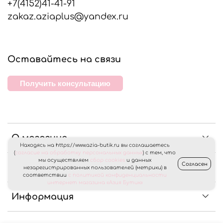
+7(4152)41-41-91
zakaz.aziaplus@yandex.ru
Оставайтесь на связи
Получить консультацию
О магазине
Находясь на https://www.azia-butik.ru вы соглашаетесь
(
согласие на обработку персональных данных
) с тем, что
мы осуществляем
сбор cookies
и данных
Согласен
Клиентам
незарегистрированных пользователей (метрики) в
соответствии
с политикой конфиденциальности
интернет магазина «Азия Бутик»
Информация