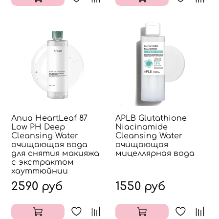
Anua HeartLeaf 87
APLB Glutathione
Low PH Deep
Niacinamide
Cleansing Water
Cleansing Water
очищающая вода
очищающая
для снятия макияжа
мицеллярная вода
с экстрактом
хауттюйнии
2590 руб
1550 руб