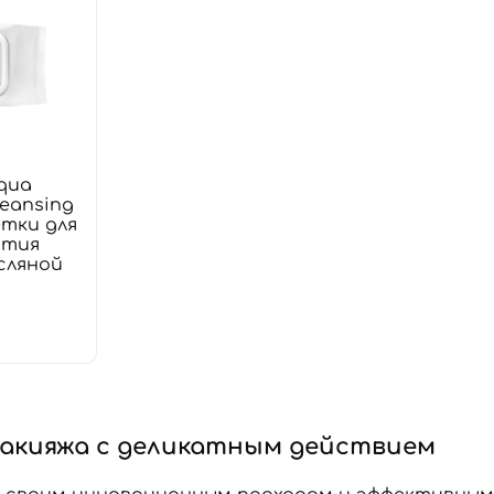
qua
leansing
етки для
ятия
сляной
макияжа с деликатным действием