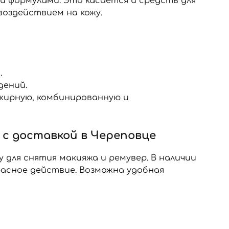
и формулами. Это касается и средств для
оздействием на кожу.
.
дений.
 жирную, комбинированную и
 с доставкой в Череповце
для снятия макияжа и ремувер. В наличии
асное действие. Возможна удобная