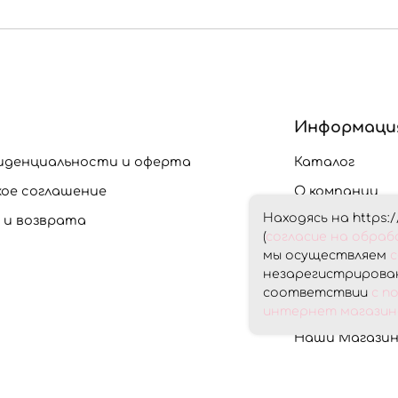
Информаци
иденциальности и оферта
Каталог
кое соглашение
О компании
Находясь на https:/
 и возврата
Доставка и О
(
согласие на обра
Скидки
мы осуществляем
с
незарегистрирован
Контакты
соответствии
с п
Личный кабин
интернет магазина
Наши Магази