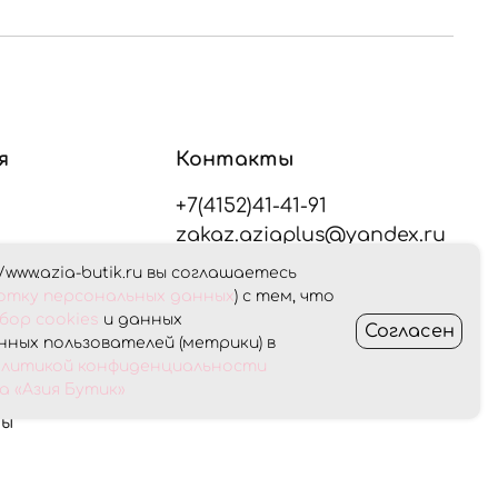
я
Контакты
+7(4152)41-41-91
zakaz.aziaplus@yandex.ru
/www.azia-butik.ru вы соглашаетесь
плата
ботку персональных данных
) с тем, что
Оставайтесь на связи
бор cookies
и данных
Согласен
ных пользователей (метрики) в
Получить консультацию
олитикой конфиденциальности
ет
 «Азия Бутик»
ны