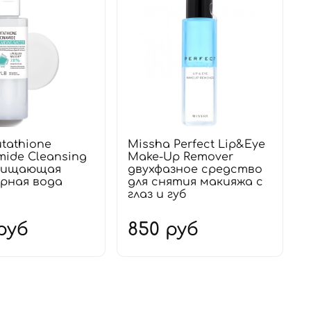
utathione
Missha Perfect Lip&Eye
mide Cleansing
Make-Up Remover
очищающая
двухфазное средство
рная вода
для снятия макияжа с
глаз и губ
руб
850 руб