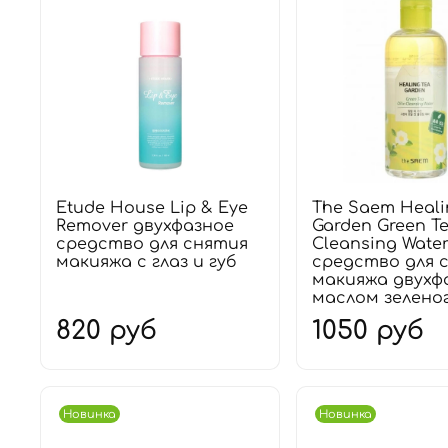
Etude House Lip & Eye
The Saem Heali
Remover двухфазное
Garden Green Te
средство для снятия
Cleansing Wate
макияжа с глаз и губ
средство для 
макияжа двухф
маслом зеленог
820 руб
1050 руб
Новинка
Новинка