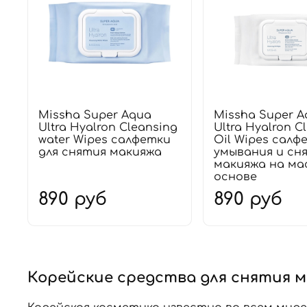
Missha Super Aqua
Missha Super A
Ultra Hyalron Cleansing
Ultra Hyalron C
water Wipes салфетки
Oil Wipes салф
для снятия макияжа
умывания и сн
макияжа на ма
основе
890 руб
890 руб
Корейские средства для снятия 