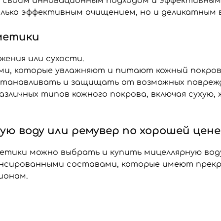
е своим инновационным подходом и эффективным
лько эффективным очищением, но и деликатным в
метики
жения или сухости.
, которые увлажняют и питают кожный покров
сстанавливать и защищать от возможных повреж
зличных типов кожного покрова, включая сухую,
ю воду или ремувер по хорошей цене
тики можно выбрать и купить мицеллярную воду 
ансированными составами, которые имеют прекр
ионам.