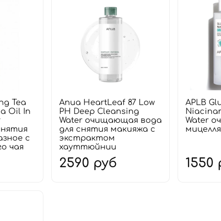
ng Tea
Anua HeartLeaf 87 Low
APLB Gl
a Oil In
PH Deep Cleansing
Niacina
r
Water очищающая вода
Water 
снятия
для снятия макияжа с
мицелля
азное с
экстрактом
о чая
хауттюйнии
2590 руб
1550 