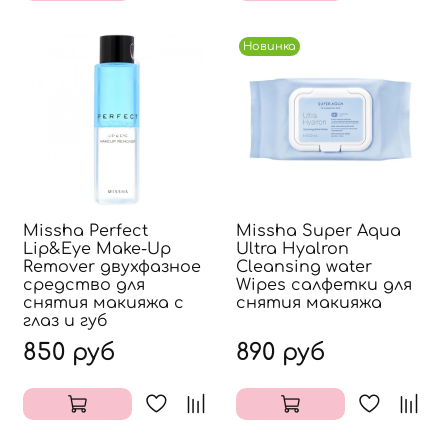
Новинка
Missha Perfect
Missha Super Aqua
Lip&Eye Make-Up
Ultra Hyalron
Remover двухфазное
Cleansing water
средство для
Wipes салфетки для
снятия макияжа с
снятия макияжа
глаз и губ
850 руб
890 руб