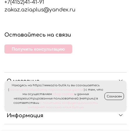
+7(4152)41-41-91
zakaz.aziaplus@yandex.ru
Оставайтесь на связи
Получить консультацию
О магазине
Находясь на https://www.azia-butik.ru вы соглашаетесь
(
согласие на обработку персональных данных
) с тем, что
мы осуществляем
сбор cookies
и данных
Согласен
Клиентам
незарегистрированных пользователей (метрики) в
соответствии
с политикой конфиденциальности
интернет магазина «Азия Бутик»
Информация