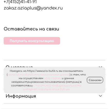
+7(4152)41-41-91
zakaz.aziaplus@yandex.ru
Оставайтесь на связи
Получить консультацию
О магазине
Находясь на https://www.azia-butik.ru вы соглашаетесь
(
согласие на обработку персональных данных
) с тем, что
мы осуществляем
сбор cookies
и данных
Согласен
Клиентам
незарегистрированных пользователей (метрики) в
соответствии
с политикой конфиденциальности
интернет магазина «Азия Бутик»
Информация