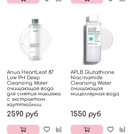
Anua HeartLeaf 87
APLB Glutathione
Low PH Deep
Niacinamide
Cleansing Water
Cleansing Water
очищающая вода
очищающая
для снятия макияжа
мицеллярная вода
с экстрактом
хауттюйнии
2590 руб
1550 руб