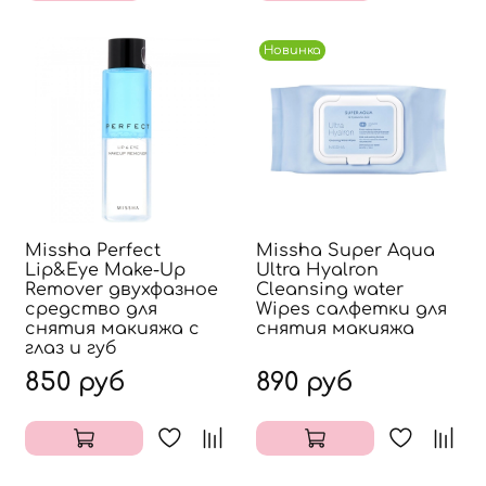
Новинка
Missha Perfect
Missha Super Aqua
Lip&Eye Make-Up
Ultra Hyalron
Remover двухфазное
Cleansing water
средство для
Wipes салфетки для
снятия макияжа с
снятия макияжа
глаз и губ
850 руб
890 руб