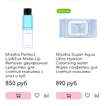
Новинка
Missha Perfect
Missha Super Aqua
Lip&Eye Make-Up
Ultra Hyalron
Remover двухфазное
Cleansing water
средство для
Wipes салфетки для
снятия макияжа с
снятия макияжа
глаз и губ
850 руб
890 руб