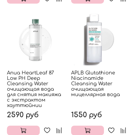
Anua HeartLeaf 87
APLB Glutathione
Low PH Deep
Niacinamide
Cleansing Water
Cleansing Water
очищающая вода
очищающая
для снятия макияжа
мицеллярная вода
с экстрактом
хауттюйнии
2590 руб
1550 руб