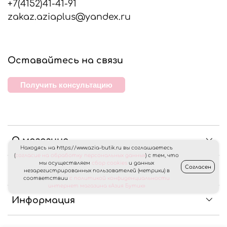
+7(4152)41-41-91
zakaz.aziaplus@yandex.ru
Оставайтесь на связи
Получить консультацию
О магазине
Находясь на https://www.azia-butik.ru вы соглашаетесь
(
согласие на обработку персональных данных
) с тем, что
мы осуществляем
сбор cookies
и данных
Согласен
Клиентам
незарегистрированных пользователей (метрики) в
соответствии
с политикой конфиденциальности
интернет магазина «Азия Бутик»
Информация