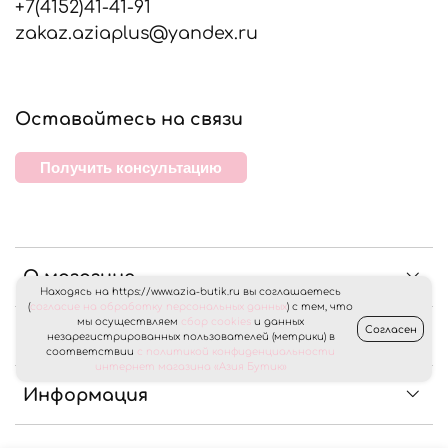
+7(4152)41-41-91
zakaz.aziaplus@yandex.ru
Оставайтесь на связи
Получить консультацию
О магазине
Находясь на https://www.azia-butik.ru вы соглашаетесь
(
согласие на обработку персональных данных
) с тем, что
мы осуществляем
сбор cookies
и данных
Согласен
Клиентам
незарегистрированных пользователей (метрики) в
соответствии
с политикой конфиденциальности
интернет магазина «Азия Бутик»
Информация