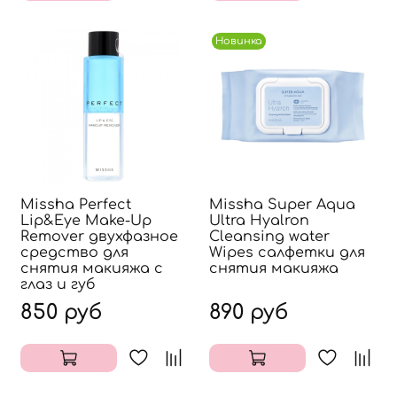
Новинка
Missha Perfect
Missha Super Aqua
Lip&Eye Make-Up
Ultra Hyalron
Remover двухфазное
Cleansing water
средство для
Wipes салфетки для
снятия макияжа с
снятия макияжа
глаз и губ
850 руб
890 руб