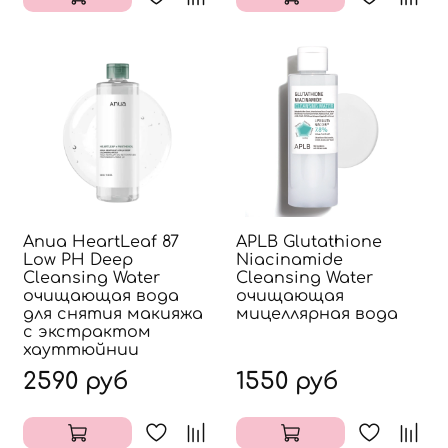
Anua HeartLeaf 87
APLB Glutathione
Low PH Deep
Niacinamide
Cleansing Water
Cleansing Water
очищающая вода
очищающая
для снятия макияжа
мицеллярная вода
с экстрактом
хауттюйнии
2590 руб
1550 руб