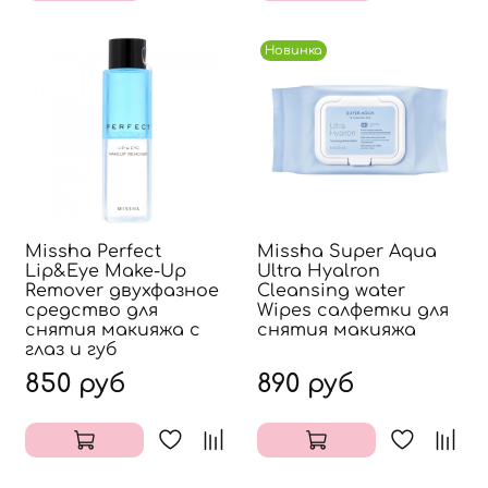
Новинка
Missha Perfect
Missha Super Aqua
Lip&Eye Make-Up
Ultra Hyalron
Remover двухфазное
Cleansing water
средство для
Wipes салфетки для
снятия макияжа с
снятия макияжа
глаз и губ
850 руб
890 руб