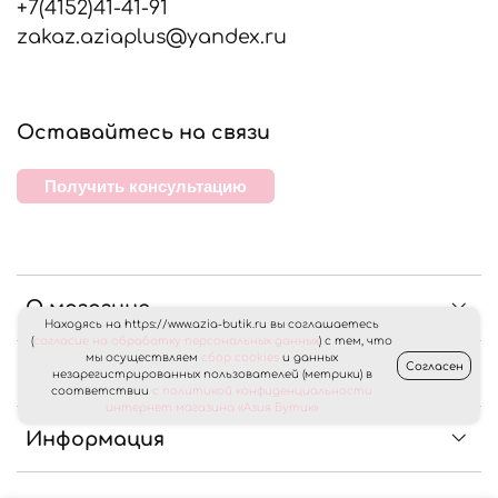
+7(4152)41-41-91
zakaz.aziaplus@yandex.ru
Оставайтесь на связи
Получить консультацию
О магазине
Находясь на https://www.azia-butik.ru вы соглашаетесь
(
согласие на обработку персональных данных
) с тем, что
мы осуществляем
сбор cookies
и данных
Согласен
Клиентам
незарегистрированных пользователей (метрики) в
соответствии
с политикой конфиденциальности
интернет магазина «Азия Бутик»
Информация