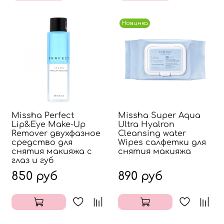
Новинка
Missha Perfect
Missha Super Aqua
Lip&Eye Make-Up
Ultra Hyalron
Remover двухфазное
Cleansing water
средство для
Wipes салфетки для
снятия макияжа с
снятия макияжа
глаз и губ
850 руб
890 руб