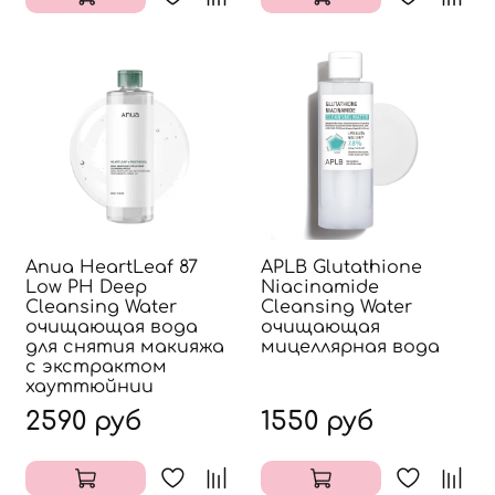
Anua HeartLeaf 87
APLB Glutathione
Low PH Deep
Niacinamide
Cleansing Water
Cleansing Water
очищающая вода
очищающая
для снятия макияжа
мицеллярная вода
с экстрактом
хауттюйнии
2590 руб
1550 руб