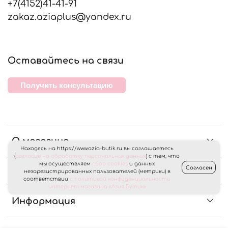
+7(4152)41-41-91
zakaz.aziaplus@yandex.ru
Оставайтесь на связи
Получить консультацию
О магазине
Находясь на https://www.azia-butik.ru вы соглашаетесь
(
согласие на обработку персональных данных
) с тем, что
мы осуществляем
сбор cookies
и данных
Согласен
Клиентам
незарегистрированных пользователей (метрики) в
соответствии
с политикой конфиденциальности
интернет магазина «Азия Бутик»
Информация