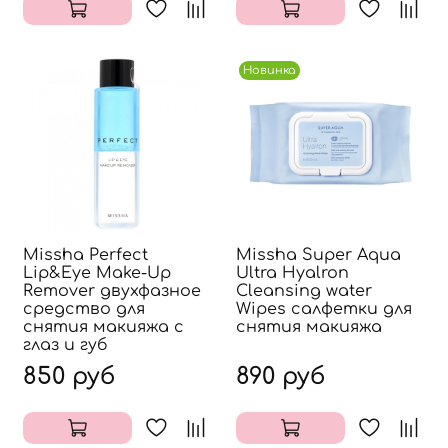
Новинка
Missha Perfect
Missha Super Aqua
Lip&Eye Make-Up
Ultra Hyalron
Remover двухфазное
Cleansing water
средство для
Wipes салфетки для
снятия макияжа с
снятия макияжа
глаз и губ
850 руб
890 руб