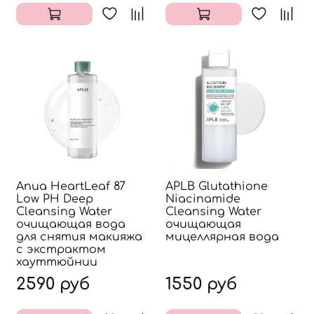
Anua HeartLeaf 87
APLB Glutathione
Low PH Deep
Niacinamide
Cleansing Water
Cleansing Water
очищающая вода
очищающая
для снятия макияжа
мицеллярная вода
с экстрактом
хауттюйнии
2590 руб
1550 руб