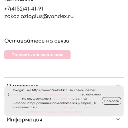
+7(4152)41-41-91
zakaz.aziaplus@yandex.ru
Оставайтесь на связи
Получить консультацию
О магазине
Находясь на https://www.azia-butik.ru вы соглашаетесь
(
согласие на обработку персональных данных
) с тем, что
мы осуществляем
сбор cookies
и данных
Согласен
Клиентам
незарегистрированных пользователей (метрики) в
соответствии
с политикой конфиденциальности
интернет магазина «Азия Бутик»
Информация